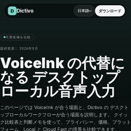
比較へ移動
Dictivo
D
日本語
ダウンロード
代替候補を比較
最終更新:
2026年8月
VoiceInk の代替に
なる デスクトップ
ローカル音声入力
このページでは VoiceInk が合う場面と、Dictivo の デスクト
ップローカルワークフローが合う場面を説明します。 クイッ
ク比較表と判断メモを使って、プライバシー、価格、プラット
フォーム、Local と Cloud Fast の境界を比較できます。