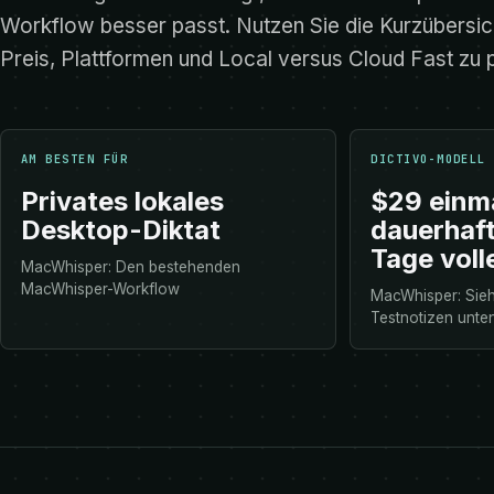
Workflow besser passt. Nutzen Sie die Kurzübersi
Preis, Plattformen und Local versus Cloud Fast zu 
AM BESTEN FÜR
DICTIVO-MODELL
Privates lokales
$29 einma
Desktop-Diktat
dauerhaft
Tage voll
MacWhisper: Den bestehenden
MacWhisper-Workflow
MacWhisper: Sieh
Testnotizen unte