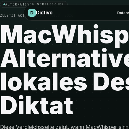
Zum Vergleich springen
ALTERNATIVEN VERGLEICHEN
Dictivo
D
Daten
ZULETZT AKTUALISIERT:
AUGUST 2026
MacWhisp
Alternativ
lokales De
Diktat
Diese Vergleichsseite zeigt, wann MacWhisper sinn