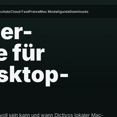
schutz
Cloud Fast
Preise
Mac Modellguide
Downloads
er-
e für
sktop-
voll sein kann und wann Dictivos lokaler Mac-